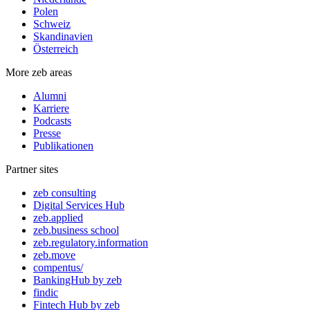
Polen
Schweiz
Skandinavien
Österreich
More zeb areas
Alumni
Karriere
Podcasts
Presse
Publikationen
Partner sites
zeb consulting
Digital Services Hub
zeb.applied
zeb.business school
zeb.regulatory.information
zeb.move
compentus/
BankingHub by zeb
findic
Fintech Hub by zeb