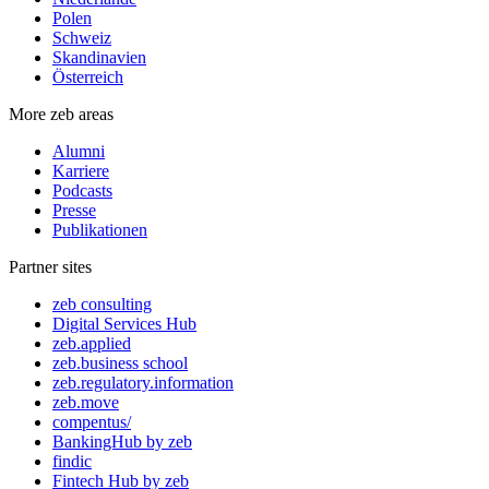
Polen
Schweiz
Skandinavien
Österreich
More zeb areas
Alumni
Karriere
Podcasts
Presse
Publikationen
Partner sites
zeb consulting
Digital Services Hub
zeb.applied
zeb.business school
zeb.regulatory.information
zeb.move
compentus/
BankingHub by zeb
findic
Fintech Hub by zeb