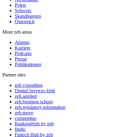
Polen
Schweiz
Skandinavien
Österreich
More zeb areas
Alumni
Karriere
Podcasts
Presse
Publikationen
Partner sites
zeb consulting
Digital Services Hub
zeb.applied
zeb.business school
zeb.regulatory.information
zeb.move
compentus/
BankingHub by zeb
findic
Fintech Hub by zeb