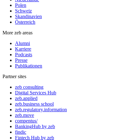
Polen
Schweiz
Skandinavien
Österreich
More zeb areas
Alumni
Karriere
Podcasts
Presse
Publikationen
Partner sites
zeb consulting
Digital Services Hub
zeb.applied
zeb.business school
zeb.regulatory.information
zeb.move
compentus/
BankingHub by zeb
findic
Fintech Hub by zeb