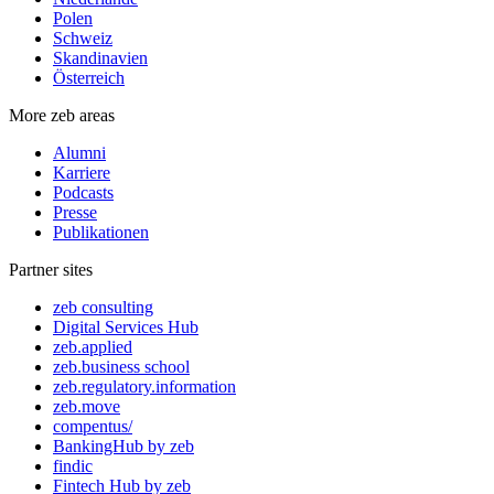
Polen
Schweiz
Skandinavien
Österreich
More zeb areas
Alumni
Karriere
Podcasts
Presse
Publikationen
Partner sites
zeb consulting
Digital Services Hub
zeb.applied
zeb.business school
zeb.regulatory.information
zeb.move
compentus/
BankingHub by zeb
findic
Fintech Hub by zeb