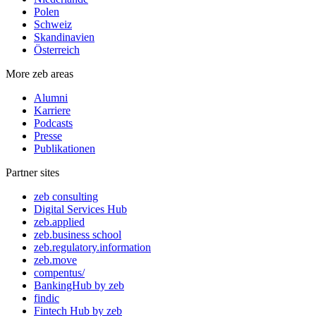
Polen
Schweiz
Skandinavien
Österreich
More zeb areas
Alumni
Karriere
Podcasts
Presse
Publikationen
Partner sites
zeb consulting
Digital Services Hub
zeb.applied
zeb.business school
zeb.regulatory.information
zeb.move
compentus/
BankingHub by zeb
findic
Fintech Hub by zeb