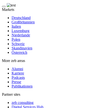
Markets
Deutschland
Großbritannien
Italien
Luxemburg
Niederlande
Polen
Schweiz
Skandinavien
Österreich
More zeb areas
Alumni
Karriere
Podcasts
Presse
Publikationen
Partner sites
zeb consulting
Digital Services Hub