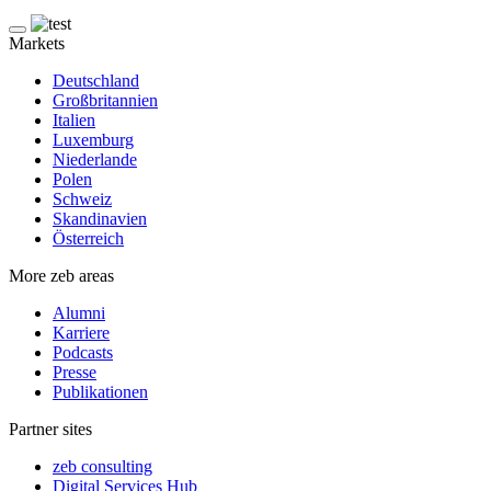
Markets
Deutschland
Großbritannien
Italien
Luxemburg
Niederlande
Polen
Schweiz
Skandinavien
Österreich
More zeb areas
Alumni
Karriere
Podcasts
Presse
Publikationen
Partner sites
zeb consulting
Digital Services Hub