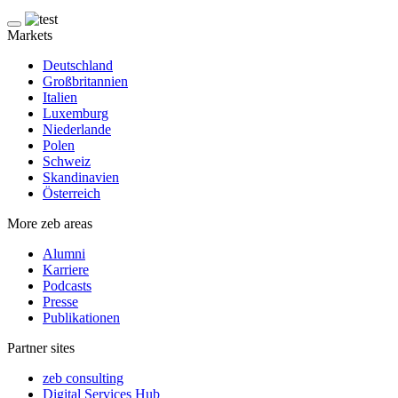
Markets
Deutschland
Großbritannien
Italien
Luxemburg
Niederlande
Polen
Schweiz
Skandinavien
Österreich
More zeb areas
Alumni
Karriere
Podcasts
Presse
Publikationen
Partner sites
zeb consulting
Digital Services Hub