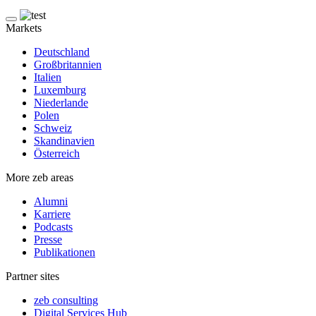
Markets
Deutschland
Großbritannien
Italien
Luxemburg
Niederlande
Polen
Schweiz
Skandinavien
Österreich
More zeb areas
Alumni
Karriere
Podcasts
Presse
Publikationen
Partner sites
zeb consulting
Digital Services Hub