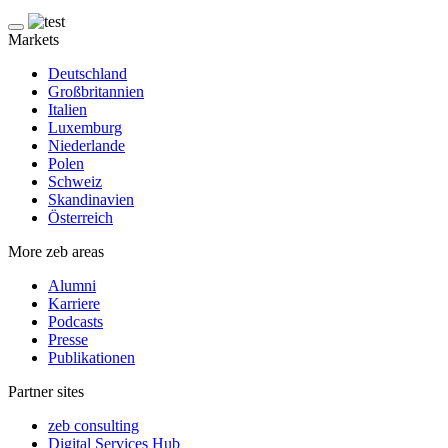
Markets
Deutschland
Großbritannien
Italien
Luxemburg
Niederlande
Polen
Schweiz
Skandinavien
Österreich
More zeb areas
Alumni
Karriere
Podcasts
Presse
Publikationen
Partner sites
zeb consulting
Digital Services Hub