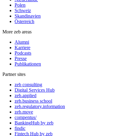
Polen
Schweiz
Skandinavien
Österreich
More zeb areas
Alumni
Karriere
Podcasts
Presse
Publikationen
Partner sites
zeb consulting
Digital Services Hub
zeb.applied
zeb.business school
zeb.regulatory.information
zeb.move
compentus/
BankingHub by zeb
findic
Fintech Hub by zeb