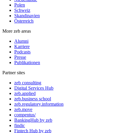
Polen
Schweiz
Skandinavien
Österreich
More zeb areas
Alumni
Karriere
Podcasts
Presse
Publikationen
Partner sites
zeb consulting
Digital Services Hub
zeb.applied
zeb.business school
zeb.regulatory.information
zeb.move
compentus/
BankingHub by zeb
findic
Fintech Hub by zeb