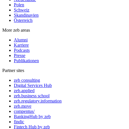
Polen
Schweiz
Skandinavien
Österreich
More zeb areas
Alumni
Karriere
Podcasts
Presse
Publikationen
Partner sites
zeb consulting
Digital Services Hub
zeb.applied
zeb.business school
zeb.regulatory.information
zeb.move
compentus/
BankingHub by zeb
findic
Fintech Hub by zeb