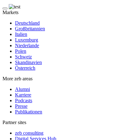
Markets
Deutschland
Großbritannien
Italien
Luxemburg
Niederlande
Polen
Schweiz
Skandinavien
Österreich
More zeb areas
Alumni
Karriere
Podcasts
Presse
Publikationen
Partner sites
zeb consulting
Digital Services Hub