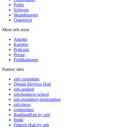
Polen
Schweiz
Skandinavien
Österreich
More zeb areas
Alumni
Karriere
Podcasts
Presse
Publikationen
Partner sites
zeb consulting
Digital Services Hub
zeb.applied
zeb.business school
zeb.regulatory.information
zeb.move
compentus/
BankingHub by zeb
findic
Fintech Hub by zeb