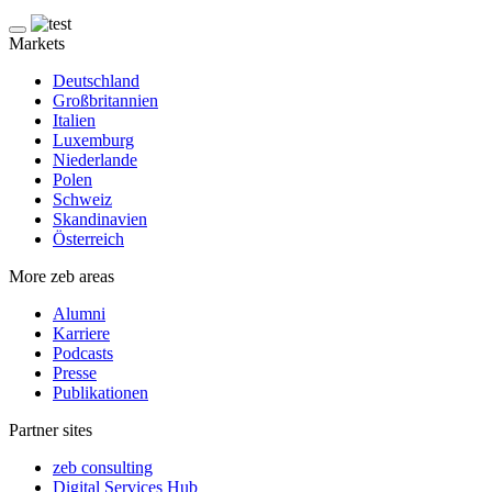
Markets
Deutschland
Großbritannien
Italien
Luxemburg
Niederlande
Polen
Schweiz
Skandinavien
Österreich
More zeb areas
Alumni
Karriere
Podcasts
Presse
Publikationen
Partner sites
zeb consulting
Digital Services Hub