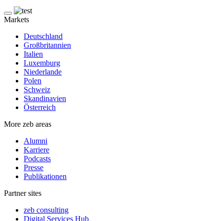
Markets
Deutschland
Großbritannien
Italien
Luxemburg
Niederlande
Polen
Schweiz
Skandinavien
Österreich
More zeb areas
Alumni
Karriere
Podcasts
Presse
Publikationen
Partner sites
zeb consulting
Digital Services Hub