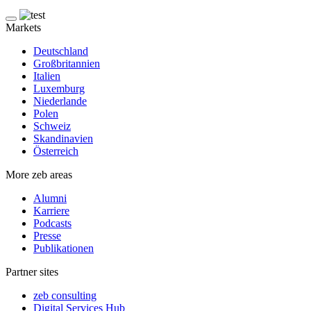
Markets
Deutschland
Großbritannien
Italien
Luxemburg
Niederlande
Polen
Schweiz
Skandinavien
Österreich
More zeb areas
Alumni
Karriere
Podcasts
Presse
Publikationen
Partner sites
zeb consulting
Digital Services Hub