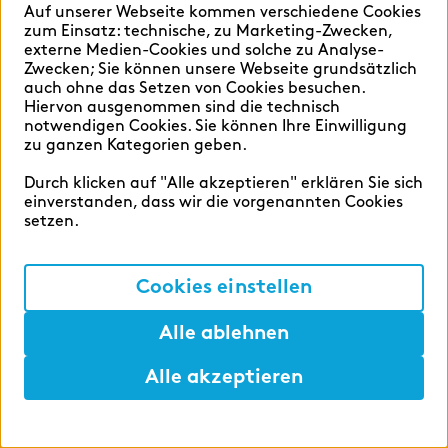
für Prüfungsvorbereitungen und einem
Auf unserer Webseite kommen verschiedene Cookies
umfangreichen Weiterbildungsangebot hast
zum Einsatz: technische, zu Marketing-Zwecken,
externe Medien-Cookies und solche zu Analyse-
du nach erfolgreich abgeschlossener
Development
Zwecken; Sie können unsere Webseite grundsätzlich
Ausbildung gute Chancen, direkt
auch ohne das Setzen von Cookies besuchen.
zeb.business school
Hiervon ausgenommen sind die technisch
übernommen zu werden. Bei Beginn der
notwendigen Cookies. Sie können Ihre Einwilligung
Ausbildung unterstützt dich ein:e
zu ganzen Kategorien geben.
Als University-Spin-off liegen uns
Auszubildende:r aus dem zweiten oder dritten
Durch klicken auf "Alle akzeptieren" erklären Sie sich
Weiterbildung und Lehre am Herzen. Die
Lehrjahr und steht dir zusätzlich zu
einverstanden, dass wir die vorgenannten Cookies
zeb.business school
bietet berufsbegleitende
deinem:deiner Ausbildungsbetreuer:in als
setzen.
Bachelor- und Masterstudiengänge sowie die
Mentor:in zur Seite.
Möglichkeit zur Promotion, darüber hinaus
Cookies einstellen
Zertifikatskurse zu Financial-Services-
Themen. Die zeb.business school ist ein
Alle ablehnen
Institut der Steinbeis-Hochschule Berlin.
Alle akzeptieren
Hilfen
Merken
Lunch
Development