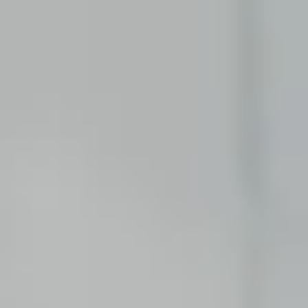
Erste Praxiserfahrung im Praktikum oder als
Werkstudent:in.
Software Development
Tausche Theorie gegen ein Praktikum, eine
Abschlussarbeit oder eine Tätigkeit als
studentische Hilfskraft.
ABSOLVENT:IN
Consulting
Dein Festeinstieg nach dem Bachelor- oder
Masterstudium.
Corporate Functions
Dein Festeinstieg nach Ausbildung oder Studium.
Software Development
Dein Festeinstieg nach dem Masterstudium.