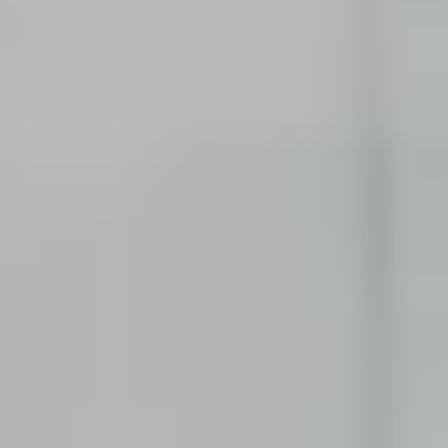
PROFESSIONAL
Consulting
Wage einen neuen Schritt und bringe deine
Erfahrung ein.
Corporate Functions
Übernimm vielfältige Verantwortung und
erweitere deine Fähigkeiten.
Software Development
Nimm eine neue berufliche Rolle in der
Softwareentwicklung wahr.