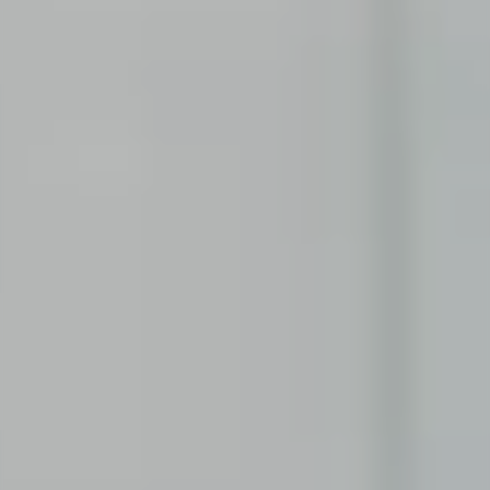
FAQs
Du hast noch offene Fragen? Hier findest du alle
Informationen, die du brauchst.
SCHÜLER:IN
Corporate Functions
Ausbildung zur Kauffrau/zum Kaufmann für
Büromanagement.
Software Development
Duales Studium der Wirtschaftsinformatik.
STUDENT:IN
Consulting
Von der Uni in die Praxis mittels Praktikum oder
Abschlussarbeit.
Corporate Functions