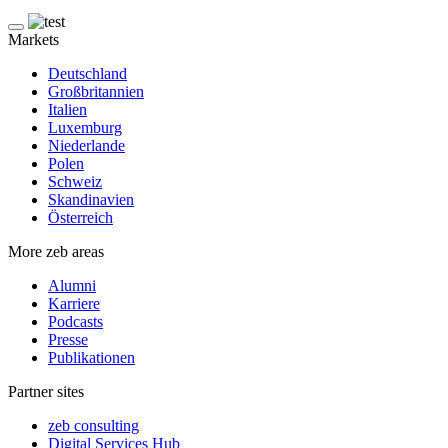
Markets
Deutschland
Großbritannien
Italien
Luxemburg
Niederlande
Polen
Schweiz
Skandinavien
Österreich
More zeb areas
Alumni
Karriere
Podcasts
Presse
Publikationen
Partner sites
zeb consulting
Digital Services Hub