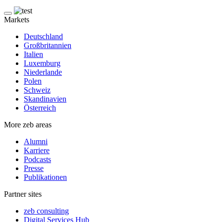
Markets
Deutschland
Großbritannien
Italien
Luxemburg
Niederlande
Polen
Schweiz
Skandinavien
Österreich
More zeb areas
Alumni
Karriere
Podcasts
Presse
Publikationen
Partner sites
zeb consulting
Digital Services Hub