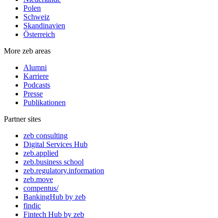
Polen
Schweiz
Skandinavien
Österreich
More zeb areas
Alumni
Karriere
Podcasts
Presse
Publikationen
Partner sites
zeb consulting
Digital Services Hub
zeb.applied
zeb.business school
zeb.regulatory.information
zeb.move
compentus/
BankingHub by zeb
findic
Fintech Hub by zeb