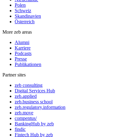
Polen
Schweiz
Skandinavien
Österreich
More zeb areas
Alumni
Karriere
Podcasts
Presse
Publikationen
Partner sites
zeb consulting
Digital Services Hub
zeb.applied
zeb.business school
zeb.regulatory.information
zeb.move
compentus/
BankingHub by zeb
findic
Fintech Hub by zeb