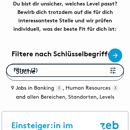
Du bist dir unsicher, welches Level passt?
Themen
Karrierewege
Bewirb dich trotzdem auf die für dich
interessanteste Stelle und wir prüfen
Bewerbung
Benefits
individuell, was der beste Fit für dich ist:
Diversität
Filtere nach Schlüsselbegriffen!
Nachhaltigkeit
INTERVIEW
I
Wie sieht der Alltag einer Consultant
Filters (2)
New Work
bei zeb wirklich aus?
G
Netzwerke & Programme
9
Jobs in
Banking
,
Human Resources
╳
╳
and
allen Bereichen, Standorten, Levels
Female Mentoring-Programm
ARTIKEL
zeb.talents-Programm
T
Einsteiger:in im
Unser Bewerbungsprozess