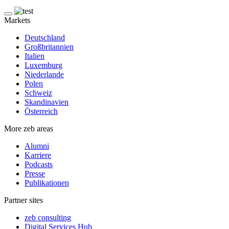
Markets
Deutschland
Großbritannien
Italien
Luxemburg
Niederlande
Polen
Schweiz
Skandinavien
Österreich
More zeb areas
Alumni
Karriere
Podcasts
Presse
Publikationen
Partner sites
zeb consulting
Digital Services Hub