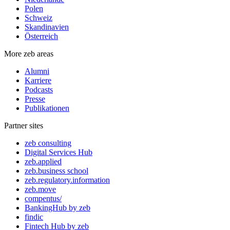
Polen
Schweiz
Skandinavien
Österreich
More zeb areas
Alumni
Karriere
Podcasts
Presse
Publikationen
Partner sites
zeb consulting
Digital Services Hub
zeb.applied
zeb.business school
zeb.regulatory.information
zeb.move
compentus/
BankingHub by zeb
findic
Fintech Hub by zeb