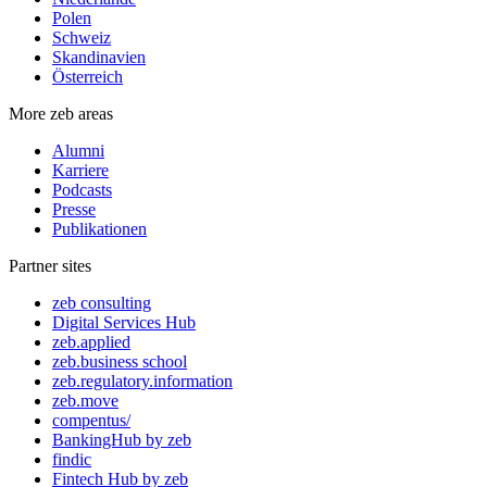
Polen
Schweiz
Skandinavien
Österreich
More zeb areas
Alumni
Karriere
Podcasts
Presse
Publikationen
Partner sites
zeb consulting
Digital Services Hub
zeb.applied
zeb.business school
zeb.regulatory.information
zeb.move
compentus/
BankingHub by zeb
findic
Fintech Hub by zeb