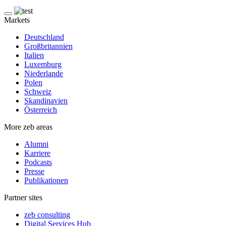
Markets
Deutschland
Großbritannien
Italien
Luxemburg
Niederlande
Polen
Schweiz
Skandinavien
Österreich
More zeb areas
Alumni
Karriere
Podcasts
Presse
Publikationen
Partner sites
zeb consulting
Digital Services Hub