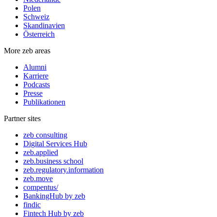
Polen
Schweiz
Skandinavien
Österreich
More zeb areas
Alumni
Karriere
Podcasts
Presse
Publikationen
Partner sites
zeb consulting
Digital Services Hub
zeb.applied
zeb.business school
zeb.regulatory.information
zeb.move
compentus/
BankingHub by zeb
findic
Fintech Hub by zeb