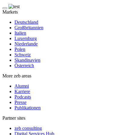
Markets
Deutschland
Großbritannien
Italien
Luxemburg
Niederlande
Polen
Schweiz
Skandinavien
Österreich
More zeb areas
Alumni
Karriere
Podcasts
Presse
Publikationen
Partner sites
zeb consulting
Digital Services Hub