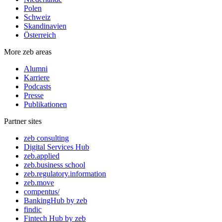
Polen
Schweiz
Skandinavien
Österreich
More zeb areas
Alumni
Karriere
Podcasts
Presse
Publikationen
Partner sites
zeb consulting
Digital Services Hub
zeb.applied
zeb.business school
zeb.regulatory.information
zeb.move
compentus/
BankingHub by zeb
findic
Fintech Hub by zeb