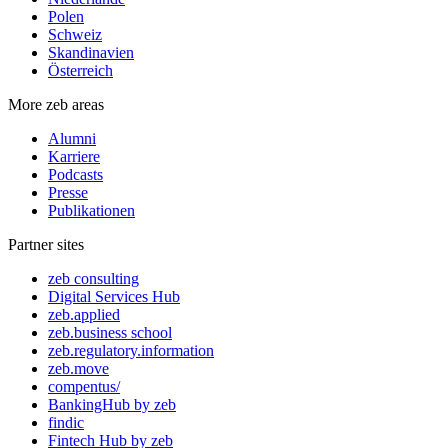
Polen
Schweiz
Skandinavien
Österreich
More zeb areas
Alumni
Karriere
Podcasts
Presse
Publikationen
Partner sites
zeb consulting
Digital Services Hub
zeb.applied
zeb.business school
zeb.regulatory.information
zeb.move
compentus/
BankingHub by zeb
findic
Fintech Hub by zeb