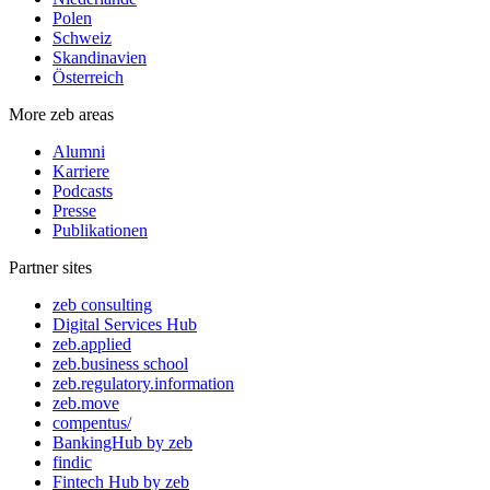
Polen
Schweiz
Skandinavien
Österreich
More zeb areas
Alumni
Karriere
Podcasts
Presse
Publikationen
Partner sites
zeb consulting
Digital Services Hub
zeb.applied
zeb.business school
zeb.regulatory.information
zeb.move
compentus/
BankingHub by zeb
findic
Fintech Hub by zeb