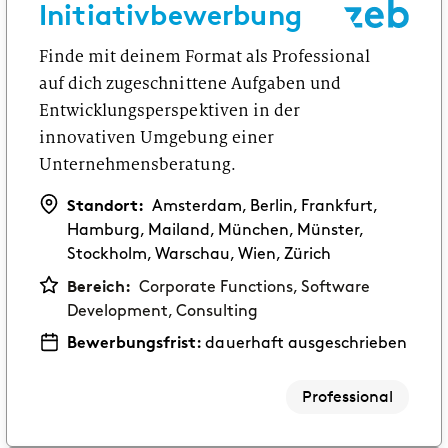
Initiativbewerbung
Erste Praxiserfahrung im Praktikum oder als
Werkstudent:in.
Finde mit deinem Format als Professional
auf dich zugeschnittene Aufgaben und
Software Development
Entwicklungsperspektiven in der
Tausche Theorie gegen ein Praktikum, eine
innovativen Umgebung einer
Abschlussarbeit oder eine Tätigkeit als
studentische Hilfskraft.
Unternehmensberatung.
ABSOLVENT:IN
Standort:
Amsterdam, Berlin, Frankfurt,
Consulting
Hamburg, Mailand, München, Münster,
Dein Festeinstieg nach dem Bachelor- oder
Stockholm, Warschau, Wien, Zürich
Masterstudium.
Bereich:
Corporate Functions, Software
Development, Consulting
Corporate Functions
Bewerbungsfrist:
dauerhaft ausgeschrieben
Dein Festeinstieg nach Ausbildung oder Studium.
Professional
Software Development
Dein Festeinstieg nach dem Masterstudium.