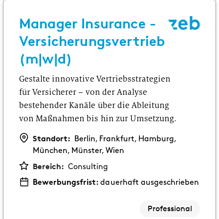
PROFESSIONAL
Manager Insurance -
Consulting
Versicherungsvertrieb
Wage einen neuen Schritt und bringe deine
Erfahrung ein.
(m|w|d)
Gestalte innovative Vertriebsstrategien
Corporate Functions
für Versicherer – von der Analyse
Übernimm vielfältige Verantwortung und
bestehender Kanäle über die Ableitung
erweitere deine Fähigkeiten.
von Maßnahmen bis hin zur Umsetzung.
Software Development
Standort:
Berlin, Frankfurt, Hamburg,
Nimm eine neue berufliche Rolle in der
München, Münster, Wien
Softwareentwicklung wahr.
Bereich:
Consulting
Bewerbungsfrist:
dauerhaft ausgeschrieben
Professional