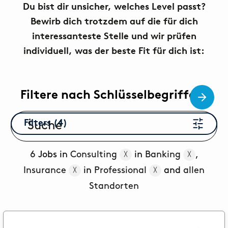
FAQs
Du bist dir unsicher, welches Level passt?
Bewirb dich trotzdem auf die für dich
Du hast noch offene Fragen? Hier findest du alle
Informationen, die du brauchst.
interessanteste Stelle und wir prüfen
SCHÜLER:IN
individuell, was der beste Fit für dich ist:
Corporate Functions
Ausbildung zur Kauffrau/zum Kaufmann für
Büromanagement.
Filtere nach Schlüsselbegriffen!
Software Development
Filters (4)
Duales Studium der Wirtschaftsinformatik.
STUDENT:IN
6
Jobs in
Consulting
in
Banking
,
╳
╳
Consulting
Insurance
in
Professional
and
allen
╳
╳
Von der Uni in die Praxis mittels Praktikum oder
Standorten
Abschlussarbeit.
Corporate Functions