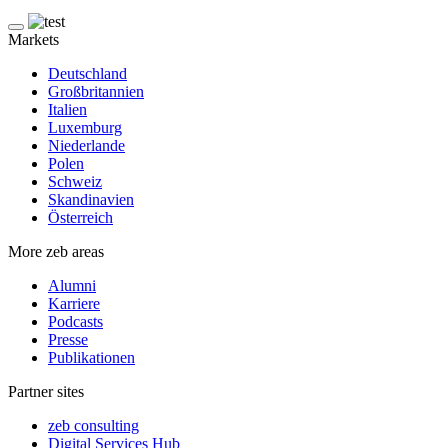
Markets
Deutschland
Großbritannien
Italien
Luxemburg
Niederlande
Polen
Schweiz
Skandinavien
Österreich
More zeb areas
Alumni
Karriere
Podcasts
Presse
Publikationen
Partner sites
zeb consulting
Digital Services Hub