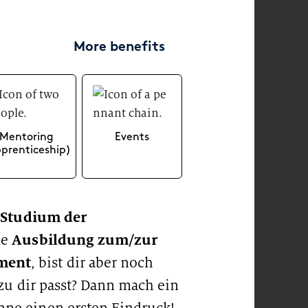
New Work
More benefits
Mentoring
Events
prenticeship)
Your
ARTICLE
Tips for your application
 Studium der
Ausbildung zum/zur
ne
ment
, bist dir aber noch
 zu dir passt? Dann mach ein