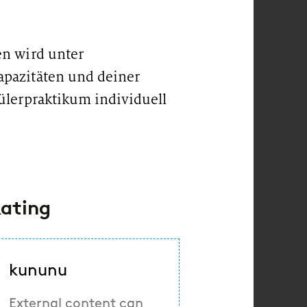
en wird unter
apazitäten und deiner
hülerpraktikum individuell
ating
kununu
External content can