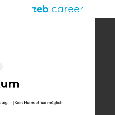
or programs.
INTERVIEW
INTER
What is the day-to-day life of a female
Grea
consultant at zeb really like?
day‑
Topics
N
kum
ARTICLE
Benefits
F
Starting at zeb – an onboarding that
connects
Diversity
z
ebig
| Kein Homeoffice möglich
Dive
ARTICLE
Our application process
Sustainability