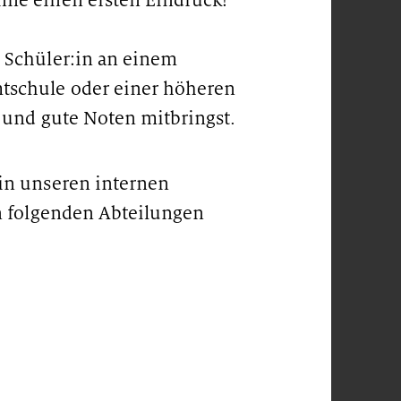
nne einen ersten Eindruck!
 Schüler:in an einem
tschule oder einer höheren
Your career in zeb's corporate functions
Care
t und gute Noten mitbringst.
in unseren internen
in folgenden Abteilungen