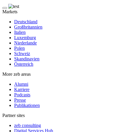
Markets
Deutschland
Großbritannien
Italien
Luxemburg
Niederlande
Polen
Schweiz
Skandinavien
Österreich
More zeb areas
Alumni
Karriere
Podcasts
Presse
Publikationen
Partner sites
zeb consulting
Digital Services Hub