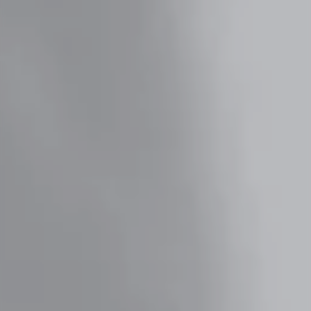
Erste Praxiserfahrung im Praktikum oder als
Werkstudent:in.
Software Development
Tausche Theorie gegen ein Praktikum, eine
Abschlussarbeit oder eine Tätigkeit als
studentische Hilfskraft.
ABSOLVENT:IN
Consulting
Dein Festeinstieg nach dem Bachelor- oder
Masterstudium.
Corporate Functions
Dein Festeinstieg nach Ausbildung oder Studium.
Software Development
Dein Festeinstieg nach dem Masterstudium.