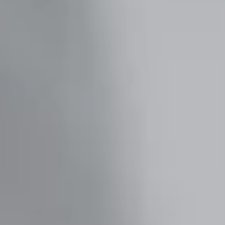
FAQs
Du hast noch offene Fragen? Hier findest du alle
Informationen, die du brauchst.
SCHÜLER:IN
Corporate Functions
Ausbildung zur Kauffrau/zum Kaufmann für
Büromanagement.
Software Development
Duales Studium der Wirtschaftsinformatik.
STUDENT:IN
Consulting
Von der Uni in die Praxis mittels Praktikum oder
Abschlussarbeit.
Corporate Functions