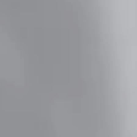
PROFESSIONAL
Consulting
Wage einen neuen Schritt und bringe deine
Erfahrung ein.
Corporate Functions
Übernimm vielfältige Verantwortung und
erweitere deine Fähigkeiten.
Software Development
Nimm eine neue berufliche Rolle in der
Softwareentwicklung wahr.