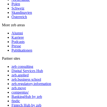
Polen
Schweiz
Skandinavien
Österreich
More zeb areas
Alumni
Karriere
Podcasts
Presse
Publikationen
Partner sites
zeb consulting
Digital Services Hub
zeb.applied
zeb.business school
zeb.regulatory.information
zeb.move
compentus/
BankingHub by zeb
findic
Fintech Hub by zeb