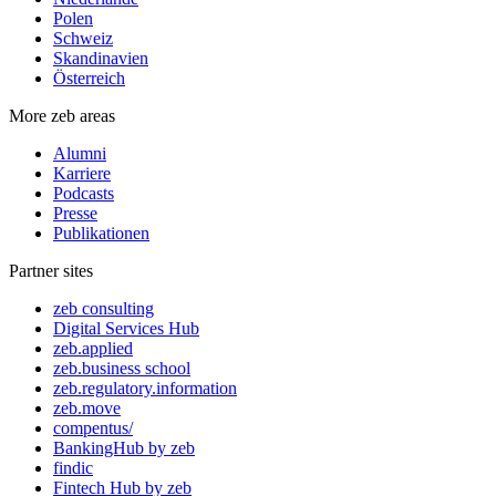
Polen
Schweiz
Skandinavien
Österreich
More zeb areas
Alumni
Karriere
Podcasts
Presse
Publikationen
Partner sites
zeb consulting
Digital Services Hub
zeb.applied
zeb.business school
zeb.regulatory.information
zeb.move
compentus/
BankingHub by zeb
findic
Fintech Hub by zeb