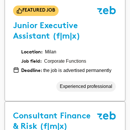
FEATURED JOB
Junior Executive
Assistant (f|m|x)
Location:
Milan
Job field:
Corporate Functions
the job is advertised permanently
Deadline:
Experienced professional
Consultant Finance
& Risk (f|m|x)