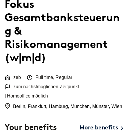
Fokus
Topics
Career paths
Gesamtbanksteuerun
Application
g &
Benefits
Risikomanagement
Diversity
(w|m|d)
Sustainability
INTERVIEW
I
What is the day-to-day life of a
G
New Work
female consultant at zeb really like?
a
zeb
Full time
,
Regular
zum nächstmöglichen Zeitpunkt
Networks & Programs
| Homeoffice möglich
Female mentoring program
Berlin
,
Frankfurt
,
Hamburg
,
München
,
Münster
,
Wien
ARTICLE
zeb.talents program
D
Your benefits
Our application process
More benefits