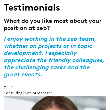
Testimonials
What do you like most about your
W
position at zeb?
a
z
I enjoy working in the zeb team,
whether on projects or in topic
R
development. I especially
w
appreciate the friendly colleagues,
p
e
the challenging tasks and the
b
great events.
M
tr
Antje
Consulting | Senior Manager